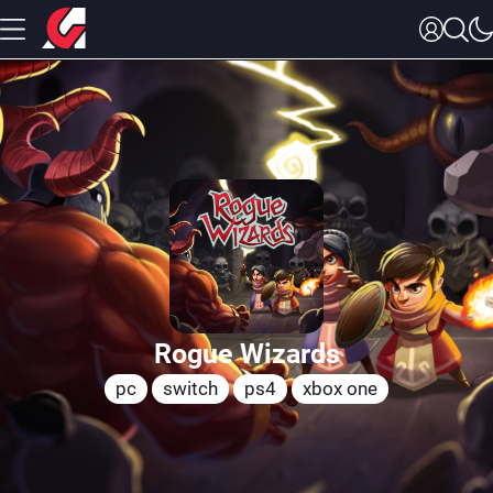
Rogue Wizards
pc
switch
ps4
xbox one