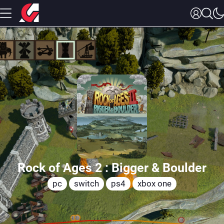
Rock of Ages 2 : Bigger & Boulder
pc
switch
ps4
xbox one