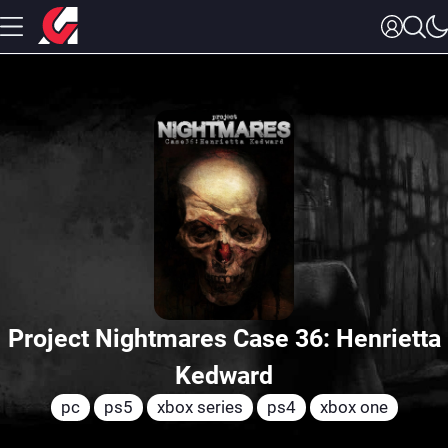
Project Nightmares Case 36: Henrietta
Kedward
pc
ps5
xbox series
ps4
xbox one