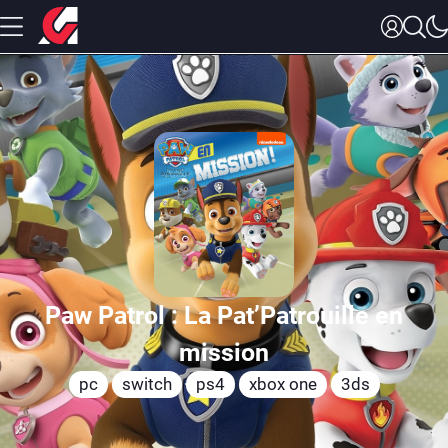
Paw Patrol : La Pat’Patrouille en
mission
pc
switch
ps4
xbox one
3ds