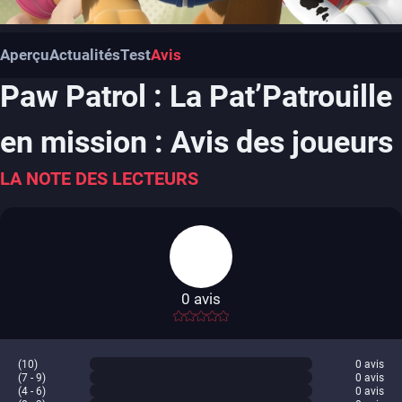
Aperçu
Actualités
Test
Avis
Paw Patrol : La Pat’Patrouille
en mission : Avis des joueurs
LA NOTE DES LECTEURS
0
avis
-
(10)
0
avis
(7 - 9)
0
avis
(4 - 6)
0
avis