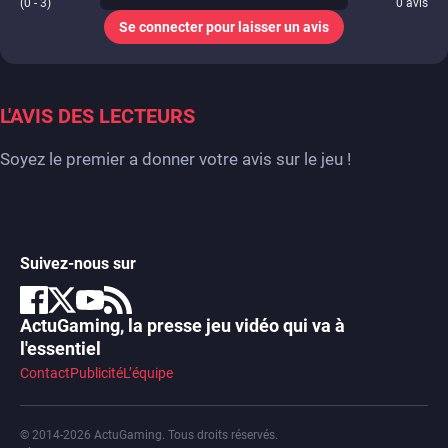
(0 - 3)
0
avis
Se connecter pour laisser un avis
L'AVIS DES LECTEURS
Soyez le premier a donner votre avis sur le jeu !
Suivez-nous sur
ActuGaming, la presse jeu vidéo qui va à
l'essentiel
Contact
Publicité
L’équipe
© 2014-2026 ActuGaming. Tous droits réservés.