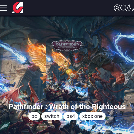
Pathfinder : Wrath of the Righteous
pc
switch
ps4
xbox one