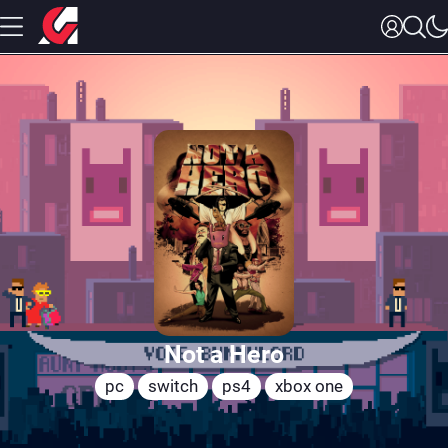
Not a Hero
pc
switch
ps4
xbox one