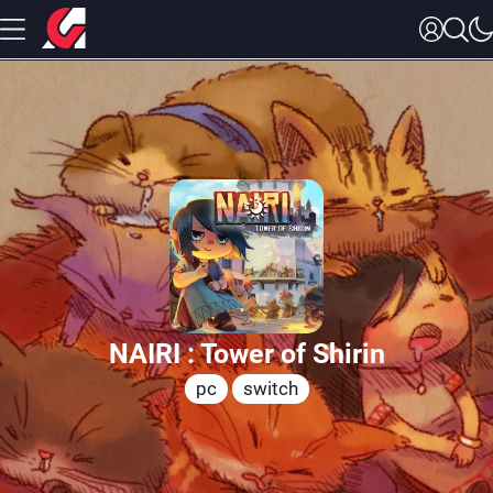
NAIRI : Tower of Shirin
pc
switch