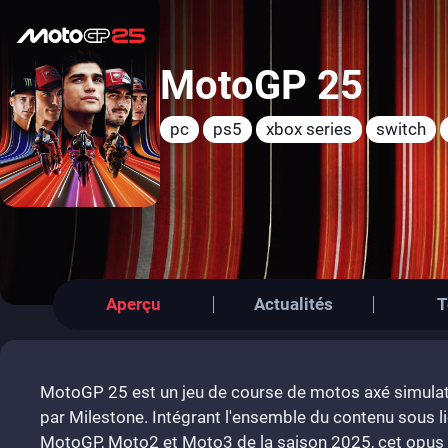
MotoGP 25
pc
ps5
xbox series
switch
Aperçu
Actualités
T
MotoGP 25 est un jeu de course de motos axé simulat
par Milestone. Intégrant l'ensemble du contenu sous li
MotoGP, Moto2 et Moto3 de la saison 2025, cet opus e