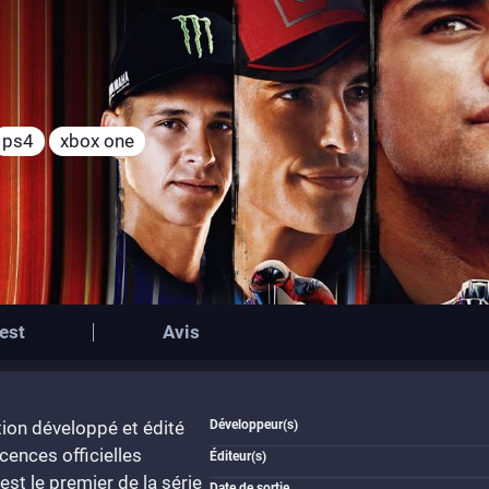
ps4
xbox one
est
Avis
ion développé et édité
Développeur(s)
cences officielles
Éditeur(s)
st le premier de la série
Date de sortie