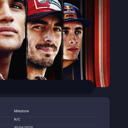
Milestone
N/C
30/04/2025