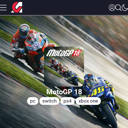
MotoGP 18
pc
switch
ps4
xbox one