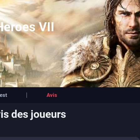
Heroes VII
est
Avis
is des joueurs