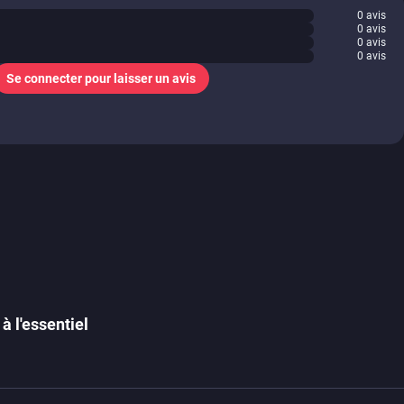
0
avis
0
avis
0
avis
0
avis
Se connecter pour laisser un avis
à l'essentiel