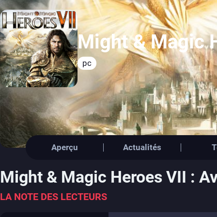
Might & Magic 
pc
Aperçu
Actualités
T
Might & Magic Heroes VII : Av
LA NOTE DES LECTEURS