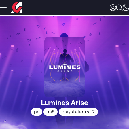
Lumines Arise
pc
ps5
playstation vr 2