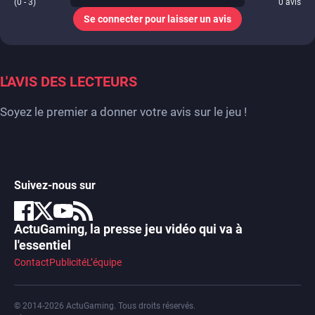
(0 - 3)
0
avis
Se connecter pour laisser un avis
L'AVIS DES LECTEURS
Soyez le premier a donner votre avis sur le jeu !
Suivez-nous sur
ActuGaming, la presse jeu vidéo qui va à
l'essentiel
Contact
Publicité
L’équipe
© 2014-2026 ActuGaming. Tous droits réservés.