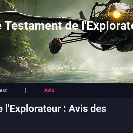
 Testament de l'Explorat
est
Avis
l'Explorateur : Avis des