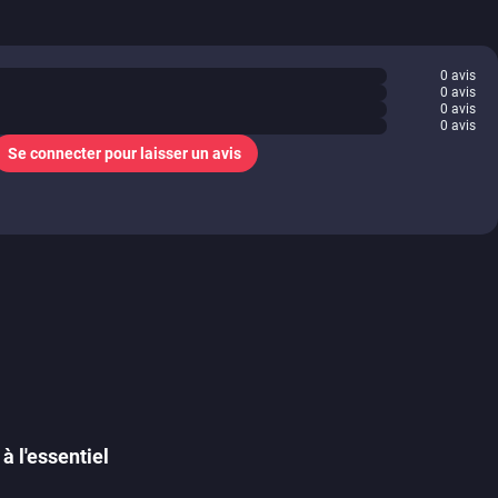
0
avis
0
avis
0
avis
0
avis
Se connecter pour laisser un avis
à l'essentiel