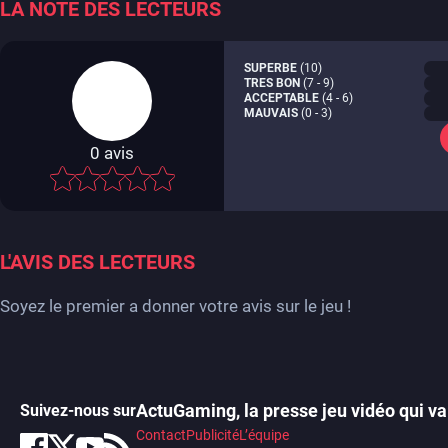
LA NOTE DES LECTEURS
SUPERBE
(10)
TRES BON
(7 - 9)
ACCEPTABLE
(4 - 6)
MAUVAIS
(0 - 3)
0
avis
-
L'AVIS DES LECTEURS
Soyez le premier a donner votre avis sur le jeu !
ActuGaming, la presse jeu vidéo qui va 
Suivez-nous sur
Contact
Publicité
L’équipe