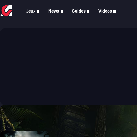
Jeux
News
Guides
Vidéos