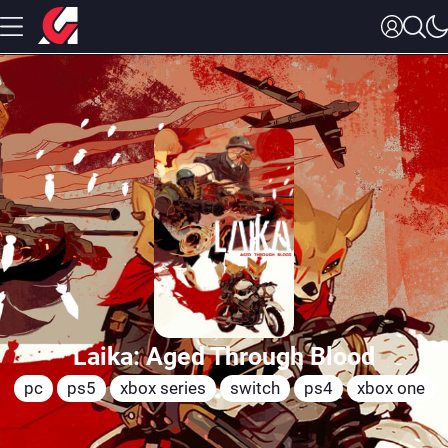
Laika: Aged Through Blood
pc
ps5
xbox series
switch
ps4
xbox one