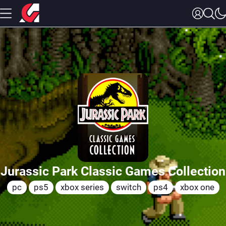
Jurassic Park Classic Games Collection
pc
ps5
xbox series
switch
ps4
xbox one