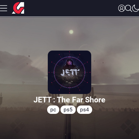
JETT : The Far Shore
pc
ps5
ps4