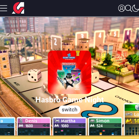
Hasbro Game Night
switch