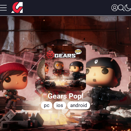
Gears Pop!
pc
ios
android