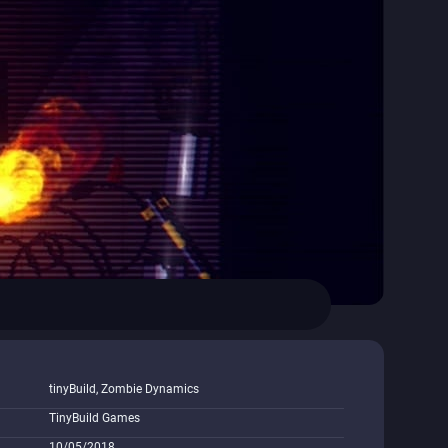
tinyBuild, Zombie Dynamics
TinyBuild Games
10/05/2018