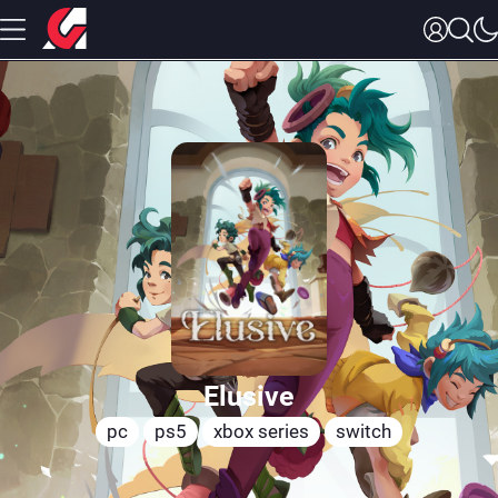
Elusive
pc
ps5
xbox series
switch