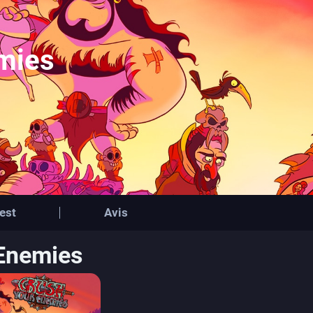
mies
est
Avis
 Enemies