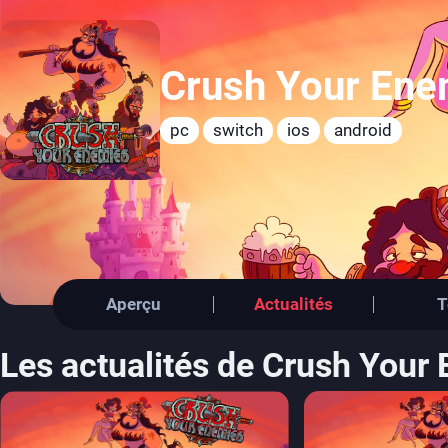
Crush Your Ene
pc
switch
ios
android
Aperçu
Actualités
T
Les actualités de Crush Your