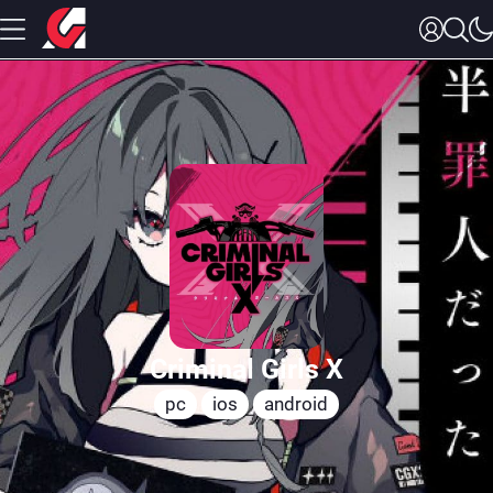
Criminal Girls X
pc
ios
android