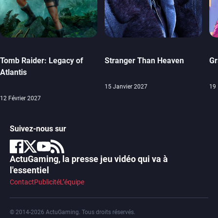
Tomb Raider: Legacy of
Stranger Than Heaven
Gr
Atlantis
15 Janvier 2027
19
12 Février 2027
Suivez-nous sur
ActuGaming, la presse jeu vidéo qui va à
l'essentiel
Contact
Publicité
L’équipe
© 2014-2026 ActuGaming. Tous droits réservés.