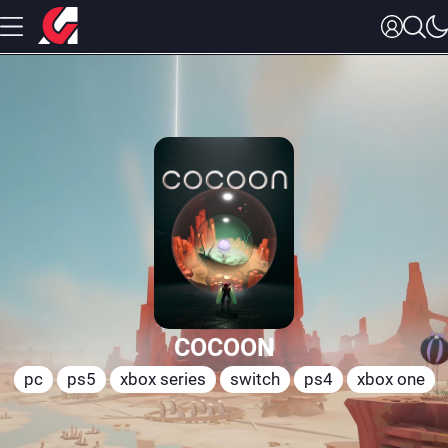
COCOON
pc
ps5
xbox series
switch
ps4
xbox one