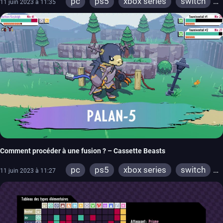
pc
ps5
xbox series
switch
11 juin 2023 à 11:35
ps4
xbox one
Comment procéder à une fusion ? – Cassette Beasts
pc
ps5
xbox series
switch
11 juin 2023 à 11:27
ps4
xbox one