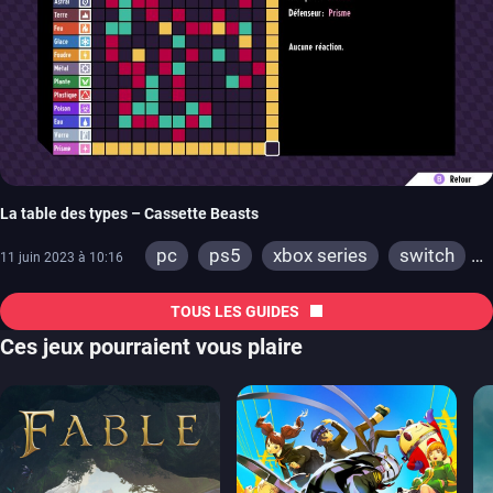
La table des types – Cassette Beasts
pc
ps5
xbox series
switch
11 juin 2023 à 10:16
ps4
xbox one
TOUS LES GUIDES
Ces jeux pourraient vous plaire