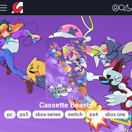
Cassette Beasts
pc
ps5
xbox series
switch
ps4
xbox one