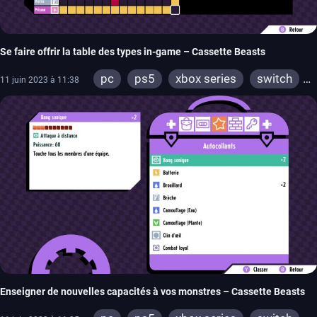
Se faire offrir la table des types in-game – Cassette Beasts
pc
ps5
xbox series
switch
11 juin 2023 à 11:38
ps4
xbox one
Enseigner de nouvelles capacités à vos monstres – Cassette Beasts