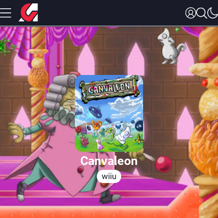
Canvaleon
wiiu