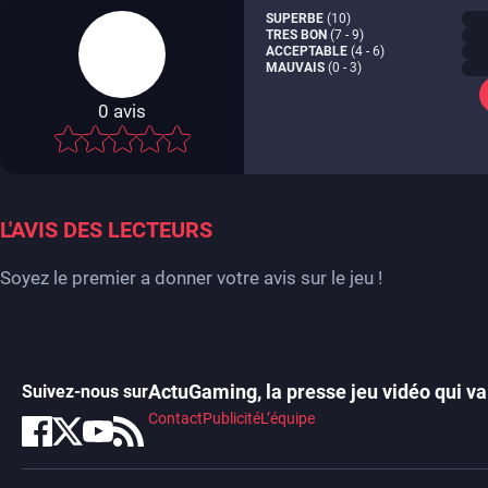
SUPERBE
(10)
TRES BON
(7 - 9)
ACCEPTABLE
(4 - 6)
MAUVAIS
(0 - 3)
0
avis
-
L'AVIS DES LECTEURS
Soyez le premier a donner votre avis sur le jeu !
ActuGaming, la presse jeu vidéo qui va 
Suivez-nous sur
Contact
Publicité
L’équipe