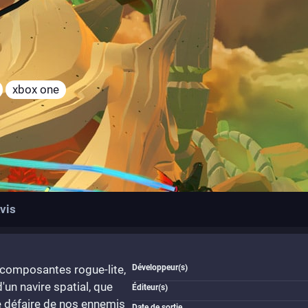
xbox one
vis
 composantes rogue-lite,
Développeur(s)
'un navire spatial, que
Éditeur(s)
e défaire de nos ennemis
Date de sortie