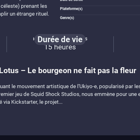
 céleste) prenant les
Plateforme(s)
lir un étrange rituel.
Genre(s)
Durée de vie
HISTOIRE ET QUÊTES ANNEXES
15 heures
 Lotus – Le bourgeon ne fait pas la fleur
uant le mouvement artistique de l’Ukiyo-e, popularisé par l
 premier jeu de Squid Shock Studios, nous emmène pour une 
via Kickstarter, le projet...