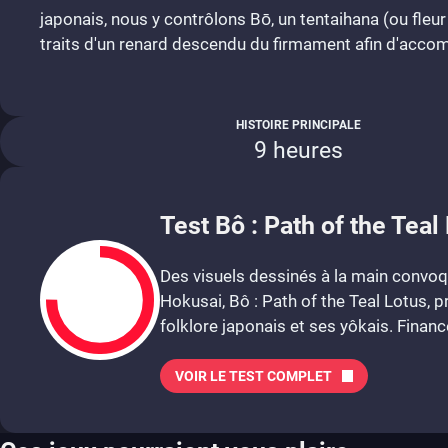
japonais, nous y contrôlons Bō, un tentaihana (ou fleur
traits d'un renard descendu du firmament afin d'accomp
HISTOIRE PRINCIPALE
9 heures
Test Bô : Path of the Teal
Des visuels dessinés à la main convoq
Hokusai, Bô : Path of the Teal Lotus,
folklore japonais et ses yôkais. Financé 
VOIR LE TEST COMPLET
7.5