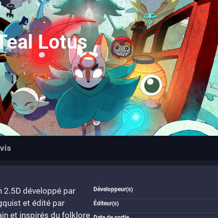
Teal Lotus
vis
en 2.5D développé par
Développeur(s)
quist et édité par
Éditeur(s)
n et inspirés du folklore
Date de sortie