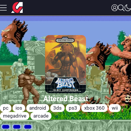
Altered Beast
pc
ios
android
3ds
ps3
xbox 360
wii
megadrive
arcade