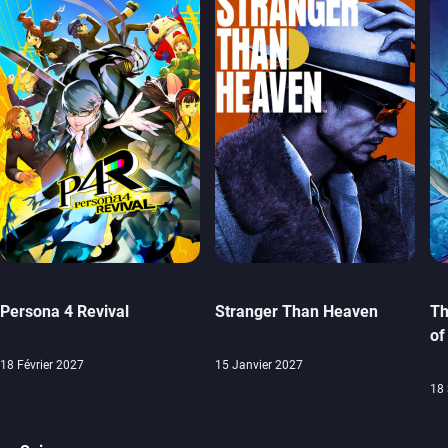
Persona 4 Revival
Stranger Than Heaven
Th
of
18 Février 2027
15 Janvier 2027
18