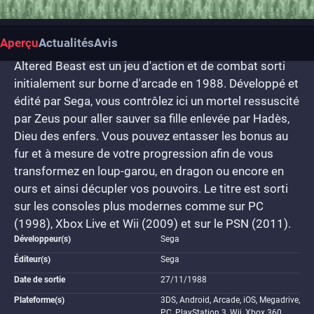
Aperçu
Actualités
Avis
Altered Beast est un jeu d'action et de combat sorti
initialement sur borne d'arcade en 1988. Développé et
édité par Sega, vous contrôlez ici un mortel ressuscité
par Zeus pour aller sauver sa fille enlevée par Hadès,
Dieu des enfers. Vous pouvez entasser les bonus au
fur et à mesure de votre progression afin de vous
transformez en loup-garou, en dragon ou encore en
ours et ainsi décupler vos pouvoirs. Le titre est sorti
sur les consoles plus modernes comme sur PC
(1998), Xbox Live et Wii (2009) et sur le PSN (2011).
Développeur(s)
Sega
Éditeur(s)
Sega
Date de sortie
27/11/1988
Plateforme(s)
3DS, Android, Arcade, iOS, Megadrive,
PC, PlayStation 3, Wii, Xbox 360