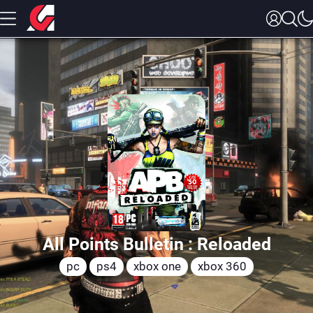
All Points Bulletin : Reloaded
pc
ps4
xbox one
xbox 360