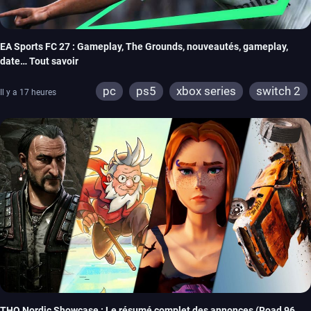
EA Sports FC 27 : Gameplay, The Grounds, nouveautés, gameplay,
date… Tout savoir
pc
ps5
xbox series
switch 2
Il y a 17 heures
THQ Nordic Showcase : Le résumé complet des annonces (Road 96,