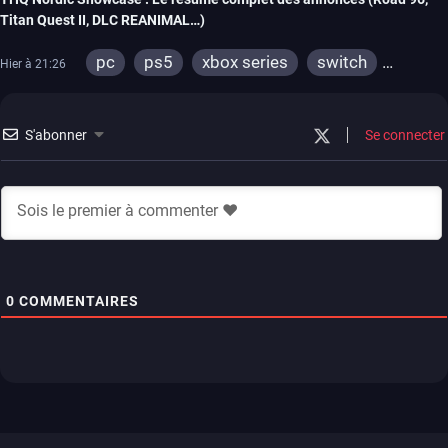
Titan Quest II, DLC REANIMAL…)
pc
ps5
xbox series
switch
Hier à 21:26
stadia
ps4
xbox one
switch 2
S'abonner
Se connecter
0
COMMENTAIRES