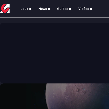
Jeux
News
Guides
Vidéos