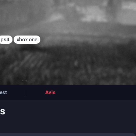
ps4
xbox one
est
Avis
rs