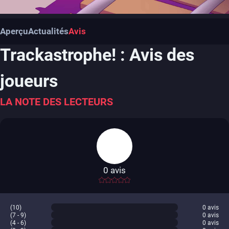
Aperçu
Actualités
Avis
Trackastrophe! : Avis des
joueurs
LA NOTE DES LECTEURS
0
avis
-
(10)
0
avis
(7 - 9)
0
avis
(4 - 6)
0
avis