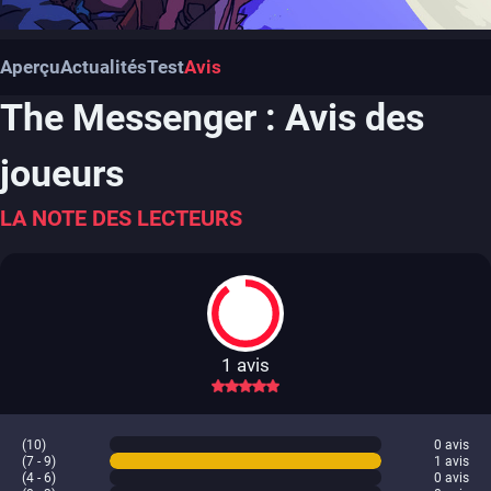
Aperçu
Actualités
Test
Avis
The Messenger : Avis des
joueurs
LA NOTE DES LECTEURS
1
avis
9
(10)
0
avis
(7 - 9)
1
avis
(4 - 6)
0
avis