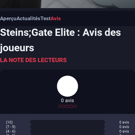
Aperçu
Actualités
Test
Avis
Steins;Gate Elite : Avis des
joueurs
LA NOTE DES LECTEURS
0
avis
-
(10)
0
avis
(7 - 9)
0
avis
(4 - 6)
0
avis