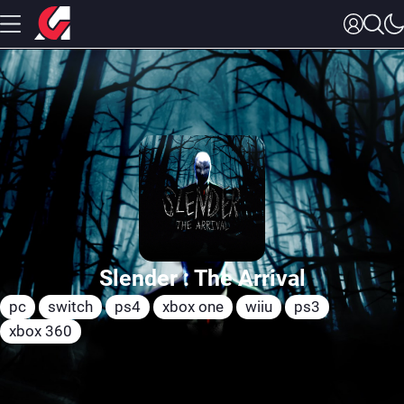
Slender : The Arrival
pc
switch
ps4
xbox one
wiiu
ps3
xbox 360