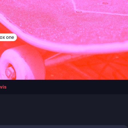
ox one
vis