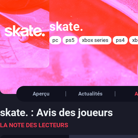
skate.
pc
ps5
xbox series
ps4
xb
Aperçu
Actualités
A
skate. : Avis des joueurs
LA NOTE DES LECTEURS