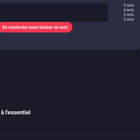
0
avis
0
avis
0
avis
0
avis
Se connecter pour laisser un avis
à l'essentiel