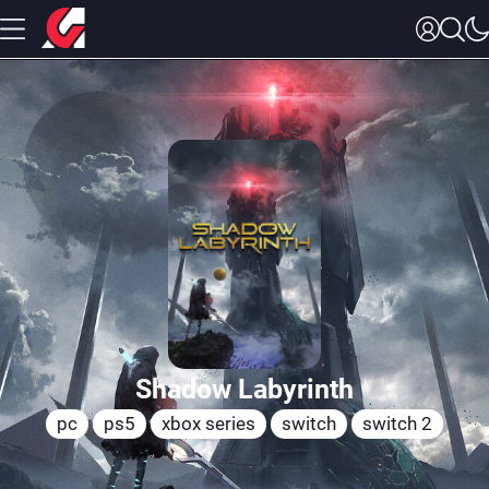
Shadow Labyrinth
pc
ps5
xbox series
switch
switch 2