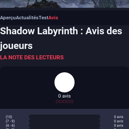
Aperçu
Actualités
Test
Avis
Shadow Labyrinth : Avis des
joueurs
LA NOTE DES LECTEURS
0
avis
-
(10)
0
avis
(7 - 9)
0
avis
(4 - 6)
0
avis