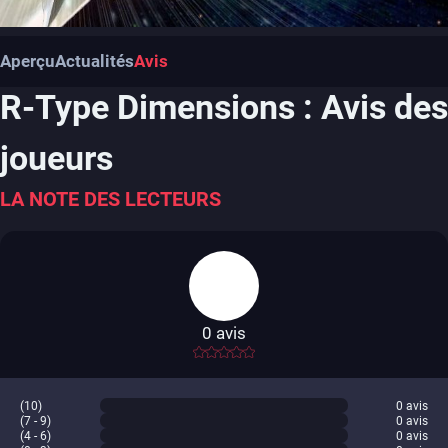
Aperçu
Actualités
Avis
R-Type Dimensions : Avis des
joueurs
LA NOTE DES LECTEURS
0
avis
-
(10)
0
avis
(7 - 9)
0
avis
(4 - 6)
0
avis