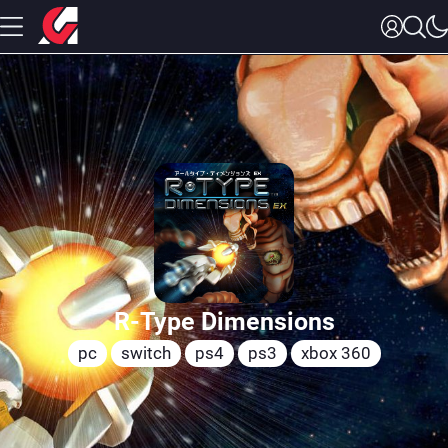
R-Type Dimensions
pc
switch
ps4
ps3
xbox 360