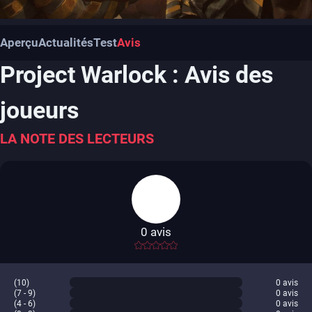
Aperçu
Actualités
Test
Avis
Project Warlock : Avis des
joueurs
LA NOTE DES LECTEURS
0
avis
-
(10)
0
avis
(7 - 9)
0
avis
(4 - 6)
0
avis