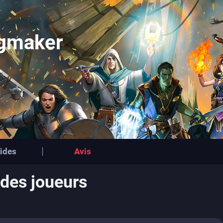
ngmaker
ides
Avis
 des joueurs