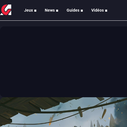
Jeux
News
Guides
Vidéos