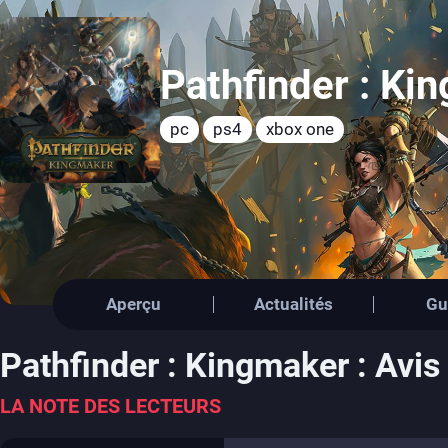
Pathfinder : Ki
pc
ps4
xbox one
Aperçu
Actualités
Gu
Pathfinder : Kingmaker : Avis
LA NOTE DES LECTEURS