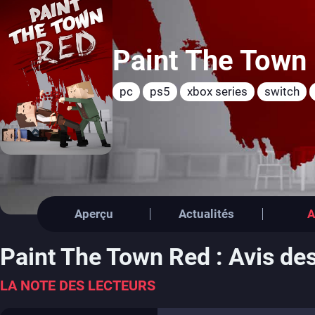
Paint The Town
pc
ps5
xbox series
switch
Aperçu
Actualités
A
Paint The Town Red : Avis de
LA NOTE DES LECTEURS