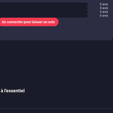
0
avis
0
avis
0
avis
0
avis
Se connecter pour laisser un avis
à l'essentiel