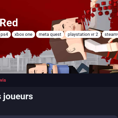
 Red
ps4
xbox one
meta quest
playstation vr 2
steam
vis
s joueurs