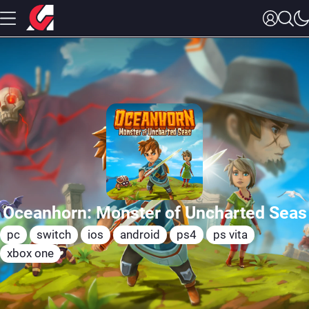
Oceanhorn: Monster of Uncharted Seas
pc
switch
ios
android
ps4
ps vita
xbox one