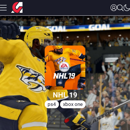
NHL 19
ps4
xbox one