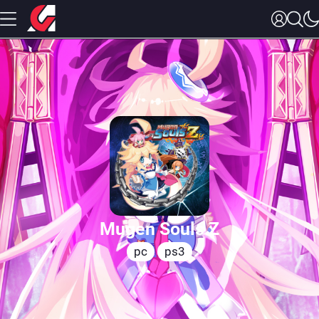
Mugen Souls Z
pc
ps3