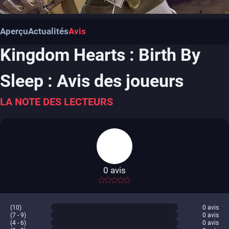
Aperçu
Actualités
Avis
Kingdom Hearts : Birth By
Sleep : Avis des joueurs
LA NOTE DES LECTEURS
0
avis
-
(10)
0
avis
(7 - 9)
0
avis
(4 - 6)
0
avis