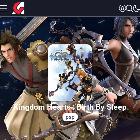
Kingdom Hearts : Birth By Sleep
psp