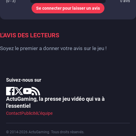
(0 - 3)
0
avis
Se connecter pour laisser un avis
L'AVIS DES LECTEURS
Soyez le premier a donner votre avis sur le jeu !
Suivez-nous sur
ActuGaming, la presse jeu vidéo qui va à
l'essentiel
Contact
Publicité
L’équipe
© 2014-2026 ActuGaming. Tous droits réservés.