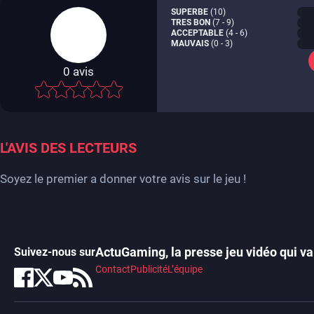
SUPERBE
(10)
TRES BON
(7 - 9)
ACCEPTABLE
(4 - 6)
MAUVAIS
(0 - 3)
0
avis
-
L'AVIS DES LECTEURS
Soyez le premier a donner votre avis sur le jeu !
ActuGaming, la presse jeu vidéo qui va 
Suivez-nous sur
Contact
Publicité
L’équipe