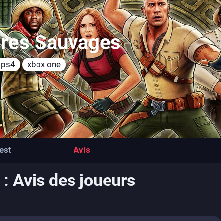
ures Sauvages
ps4
xbox one
est
Avis
: Avis des joueurs