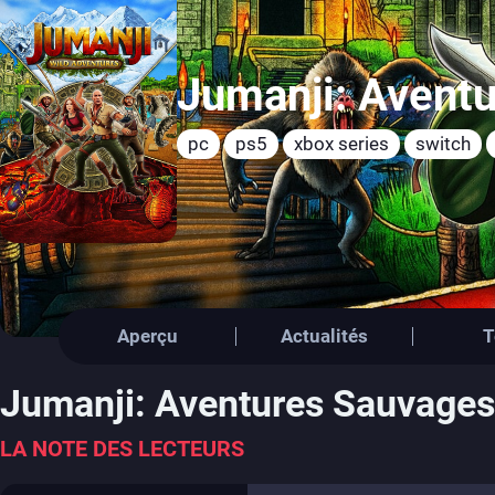
Jumanji: Avent
pc
ps5
xbox series
switch
Aperçu
Actualités
T
Jumanji: Aventures Sauvages 
LA NOTE DES LECTEURS