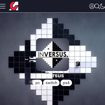
Inversus
pc
switch
ps4