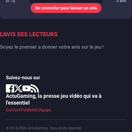
(0 - 3)
0
avis
Se connecter pour laisser un avis
L'AVIS DES LECTEURS
Soyez le premier a donner votre avis sur le jeu !
Suivez-nous sur
ActuGaming, la presse jeu vidéo qui va à
l'essentiel
Contact
Publicité
L’équipe
© 2014-2026 ActuGaming. Tous droits réservés.